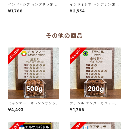
インドネシア マンデリンG1 リ
インドネシア マンデリンG1 リ
ントン ラトゥ ダブルピック 2
ントン ラトゥ ダブルピック 3
¥1,788
¥2,534
00g（100g単価の10％OF
00g（100g単価の15％OFF）
F）
その他の商品
ミャンマー オレンジサンシ
ブラジル サンタ・カロリーナ
ャイン G１ ウォッシュド・ア
農園 SFFC パイナップル・ハ
¥4,493
¥1,788
ナエロビック 500g（100g単
ニー 200g（100g単価の10%
価の20%OFF）
OFF）