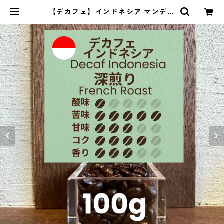
【デカフェ】インドネシア マンデリ
ンG1 リントン ラトゥ 100g | 豆丸
珈琲