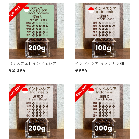
【デカフェ】インドネシア マ
インドネシア マンデリンG1 リ
ンデリンG1 リントン ラトゥ 2
ントン ラトゥ ダブルピック 1
¥2,294
¥994
00g（100g単価の10％OF
00g
F）