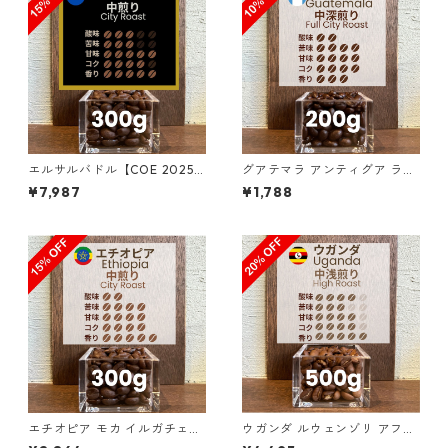
エルサルバドル【COE 2025 8
グアテマラ アンティグア ラ
位】ロス・ナランホス農園 ナ
ス・ヌベス農園 レッドブルボ
¥7,987
¥1,788
チュラル・アナエロビック30
ン100％／200g（100g単価
0g（100g単価の15％OFF）
の10%OFF）
エチオピア モカ イルガチェフ
ウガンダ ルウェンゾリ アフリ
ェ G1 チェルチェレ ナチュラ
カン・ムーン “ドンキー” ナチ