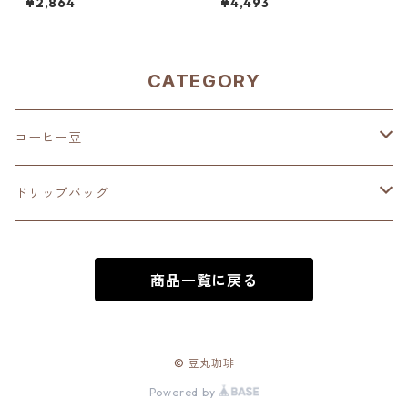
¥2,864
¥4,493
ル 300g（100g単価の15%OF
ュラル 500g（100g単価の2
F）
0%OFF）
CATEGORY
コーヒー豆
深煎り（French Roast）
ドリップバッグ
中深煎り（Full City Roast）
深煎り（French Roast）
商品一覧に戻る
中煎り（City Roast）
中深煎り（Full City Roast）
中浅煎り（High Roast）
中煎り（City Roast）
© 豆丸珈琲
Powered by