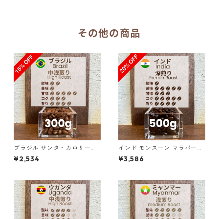
その他の商品
ブラジル サンタ・カロリーナ
インド モンスーン マラバール
農園 SFFC パイナップル・ハ
AA ディープカカオ 500g（10
¥2,534
¥3,586
ニー 300g（100g単価の15%
0g単価の20%OFF）
OFF）