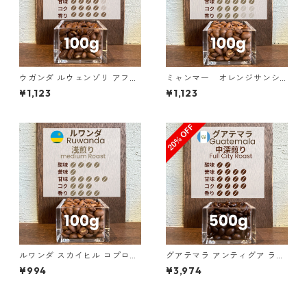
ウガンダ ルウェンゾリ アフリ
ミャンマー オレンジサンシ
カン・ムーン “ドンキー” ナチ
ャイン G１ ウォッシュド・ア
¥1,123
¥1,123
ュラル 100g
ナエロビック 100g
ルワンダ スカイヒル コプロカ
グアテマラ アンティグア ラ
WS 100g
ス・ヌベス農園 レッドブルボ
¥994
¥3,974
ン100％／500g（100g単価
の20%OFF）