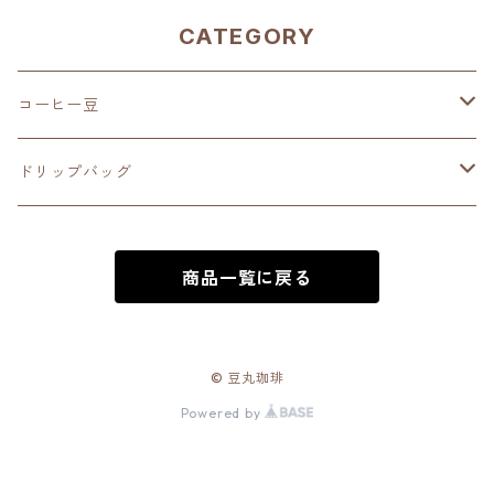
CATEGORY
コーヒー豆
深煎り（French Roast）
ドリップバッグ
中深煎り（Full City Roast）
深煎り（French Roast）
商品一覧に戻る
中煎り（City Roast）
中深煎り（Full City Roast）
中浅煎り（High Roast）
中煎り（City Roast）
© 豆丸珈琲
Powered by
浅煎り（Medium Roast）
中浅煎り（High Roast）