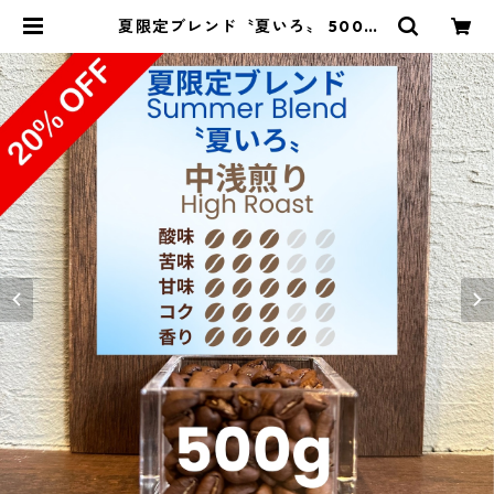
夏限定ブレンド〝夏いろ〟 500g
（100g単価の20％OFF） | 豆丸珈
琲