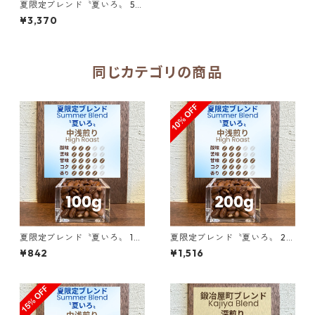
夏限定ブレンド〝夏いろ〟 50
0g（100g単価の20％OFF）
¥3,370
同じカテゴリの商品
夏限定ブレンド〝夏いろ〟 10
夏限定ブレンド〝夏いろ〟 20
0g
0g（100g単価の10％OFF）
¥842
¥1,516