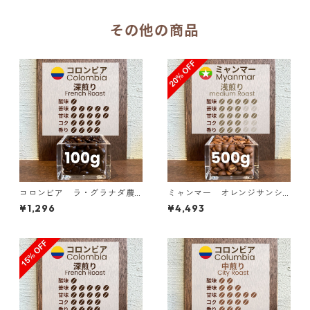
その他の商品
コロンビア ラ・グラナダ農
ミャンマー オレンジサンシ
園 ピンクブルボン ダークベリ
ャイン G１ ウォッシュド・ア
¥1,296
¥4,493
ー 100g
ナエロビック 500g（100g単
価の20%OFF）