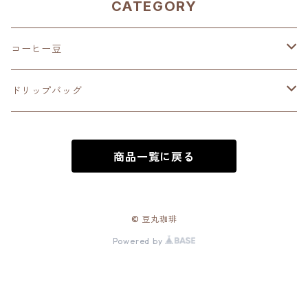
CATEGORY
コーヒー豆
深煎り（French Roast）
ドリップバッグ
中深煎り（Full City Roast）
深煎り（French Roast）
商品一覧に戻る
中煎り（City Roast）
中深煎り（Full City Roast）
中浅煎り（High Roast）
中煎り（City Roast）
© 豆丸珈琲
Powered by
浅煎り（Medium Roast）
中浅煎り（High Roast）
オリジナル ブレンド（Original Blend)
浅煎り（Medium Roast）