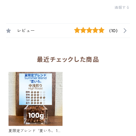
通報する
レビュー
(10)
最近チェックした商品
夏限定ブレンド〝夏いろ〟 10
0g