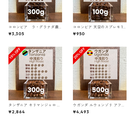
コロンビア ラ・グラナダ農
コロンビア 天空のスプレモ 10
園 ピンクブルボン ダークベリ
0g
¥3,305
¥950
ー 300g（100g単価の15%OF
F）
タンザニア キリマンジャロ KI
ウガンダ ルウェンゾリ アフリ
BO AA ノーザン・モシ 300g
カン・ムーン “ドンキー” ナチ
¥2,864
¥4,493
（100g単価の15%OFF）
ュラル 500g（100g単価の2
0%OFF）