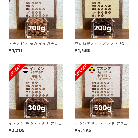
エチオピア モカ イルガチェフ
豆丸特選アイスブレンド 200
ェ G1 ゲデブ ハロベリティ 20
g（100g単価の10%OFF）
¥1,711
¥1,458
0g（100g単価の10%OFF）
イエメン モカ・マタリ アル・
ウガンダ ルウェンゾリ アフリ
カマリア ナチュラル 300g（1
カン・ムーン “ドンキー” ナチ
¥3,305
¥4,493
00g単価の15%OFF）
ュラル 500g（100g単価の2
0%OFF）