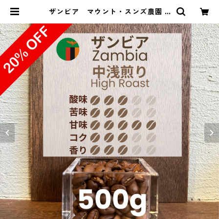
ザンビア マウント・スンズ農園 A
A+ スターマヤ＆マルセレサ 500g
（100g単価の20％OFF） | 豆丸珈
琲