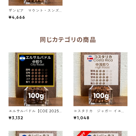
ザンビア マウント・スンズ
農園 AA+ スターマヤ＆マルセ
¥4,666
レサ 500g（100g単価の2
0％OFF）
同じカテゴリの商品
エルサルバドル【COE 2025 8
コスタリカ ジャガー イエロ
位】ロス・ナランホス農園 ナ
ーハニー SHB 100g
¥3,132
¥1,048
チュラル・アナエロビック100
g