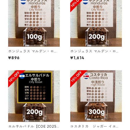
ホンジュラス マルデン・ロペ
ホンジュラス マルデン・ロペ
ス農園 SHG サン・マヌエル 1
ス農園 SHG サン・マヌエル 2
¥896
¥1,614
00g
00g（100g単価の10％OF
F）
エルサルバドル【COE 2025 8
コスタリカ ジャガー イエロ