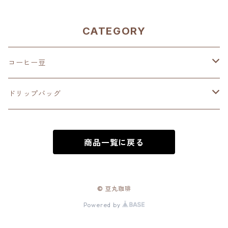
CATEGORY
コーヒー豆
深煎り（French Roast）
ドリップバッグ
中深煎り（Full City Roast）
深煎り（French Roast）
商品一覧に戻る
中煎り（City Roast）
中深煎り（Full City Roast）
中浅煎り（High Roast）
中煎り（City Roast）
© 豆丸珈琲
Powered by
浅煎り（Medium Roast）
中浅煎り（High Roast）