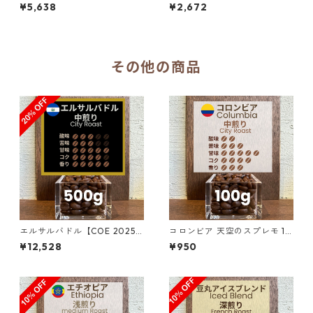
位】ロス・ナランホス農園 ナ
ーハニー SHB 300g（100g単
¥5,638
¥2,672
チュラル・アナエロビック20
価の15％OFF）
0g（100g単価の10％OFF）
その他の商品
エルサルバドル【COE 2025 8
コロンビア 天空のスプレモ 10
位】ロス・ナランホス農園 ナ
0g
¥12,528
¥950
チュラル・アナエロビック50
0g（100g単価の20％OFF）