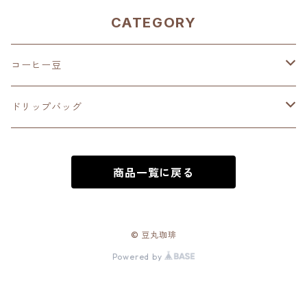
CATEGORY
コーヒー豆
深煎り（French Roast）
ドリップバッグ
中深煎り（Full City Roast）
深煎り（French Roast）
商品一覧に戻る
中煎り（City Roast）
中深煎り（Full City Roast）
中浅煎り（High Roast）
中煎り（City Roast）
© 豆丸珈琲
Powered by
浅煎り（Medium Roast）
中浅煎り（High Roast）