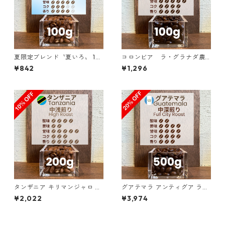
夏限定ブレンド〝夏いろ〟 10
コロンビア ラ・グラナダ農
0g
園 ピンクブルボン ダークベリ
¥842
¥1,296
ー 100g
タンザニア キリマンジャロ KI
グアテマラ アンティグア ラ
BO AA ノーザン・モシ 200g
ス・ヌベス農園 レッドブルボ
¥2,022
¥3,974
（100g単価の10%OFF）
ン100％／500g（100g単価
の20%OFF）