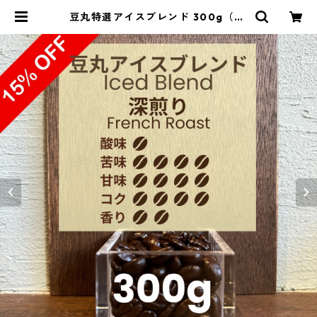
豆丸特選アイスブレンド 300g（10
0g単価の15%OFF） | 豆丸珈琲