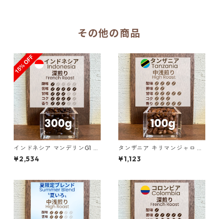
F）
その他の商品
インドネシア マンデリンG1 リ
タンザニア キリマンジャロ KI
ントン ラトゥ ダブルピック 3
BO AA ノーザン・モシ 100g
¥2,534
¥1,123
00g（100g単価の15％OFF）