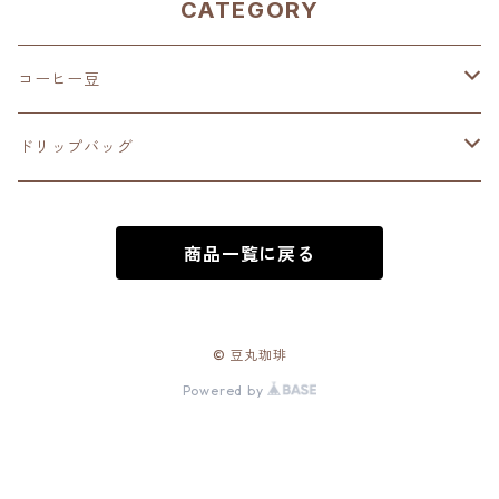
CATEGORY
コーヒー豆
深煎り（French Roast）
ドリップバッグ
中深煎り（Full City Roast）
深煎り（French Roast）
商品一覧に戻る
中煎り（City Roast）
中深煎り（Full City Roast）
中浅煎り（High Roast）
中煎り（City Roast）
© 豆丸珈琲
Powered by
浅煎り（Medium Roast）
中浅煎り（High Roast）
オリジナル ブレンド（Original Blend)
浅煎り（Medium Roast）