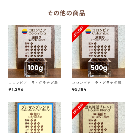
その他の商品
コロンビア ラ・グラナダ農
コロンビア ラ・グラナダ農
園 ピンクブルボン ダークベリ
園 ピンクブルボン ダークベリ
¥1,296
¥5,184
ー 100g
ー 500g（100g単価の20%O
FF）