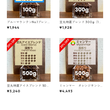
ブルーマウンテンNo.1ブレンド
豆丸特選ブレンド 300g（10
100g
0g単価の15%OFF）
¥1,944
¥1,928
豆丸特選アイスブレンド 500
ミャンマー オレンジサンシ
g（100g単価の20%OFF）
ャイン G１ ウォッシュド・ア
¥3,240
¥4,493
ナエロビック 500g（100g単
価の20%OFF）