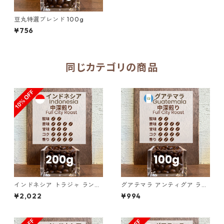
豆丸特選ブレンド 100g
¥756
同じカテゴリの商品
インドネシア トラジャ ランテ
グアテマラ アンティグア ラ
カルア スロトコ農園 200g（1
ス・ヌベス農園 レッドブルボ
¥2,022
¥994
00g単価の10%OFF）
ン100％ ／100g