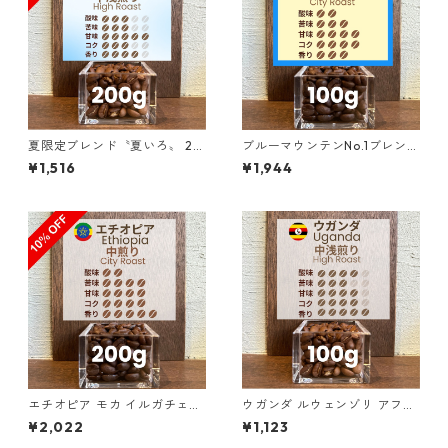
夏限定ブレンド〝夏いろ〟 20
ブルーマウンテンNo.1ブレンド
0g（100g単価の10％OFF）
100g
¥1,516
¥1,944
エチオピア モカ イルガチェフ
ウガンダ ルウェンゾリ アフリ
ェ G1 チェルチェレ ナチュラ
カン・ムーン “ドンキー” ナチ
¥2,022
¥1,123
ル 200g（100g単価の10%O
ュラル 100g