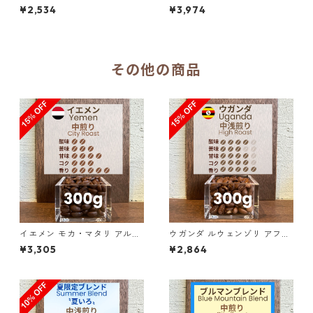
ス・ヌベス農園 レッドブルボ
ス・ヌベス農園 レッドブルボ
¥2,534
¥3,974
ン100％／300g（100g単価
ン100％／500g（100g単価
の15%OFF）
の20%OFF）
その他の商品
イエメン モカ・マタリ アル・
ウガンダ ルウェンゾリ アフリ
カマリア ナチュラル 300g（1
カン・ムーン “ドンキー” ナチ
¥3,305
¥2,864
00g単価の15%OFF）
ュラル 300g（100g単価の1
5%OFF）