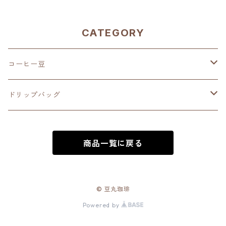
FF）
CATEGORY
コーヒー豆
深煎り（French Roast）
ドリップバッグ
中深煎り（Full City Roast）
深煎り（French Roast）
商品一覧に戻る
中煎り（City Roast）
中深煎り（Full City Roast）
中浅煎り（High Roast）
中煎り（City Roast）
© 豆丸珈琲
Powered by
浅煎り（Medium Roast）
中浅煎り（High Roast）