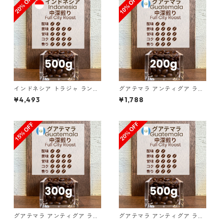
インドネシア トラジャ ランテ
グアテマラ アンティグア ラ
カルア スロトコ農園 500g（1
ス・ヌベス農園 レッドブルボ
¥4,493
¥1,788
00g単価の20%OFF）
ン100％／200g（100g単価
の10%OFF）
グアテマラ アンティグア ラ
グアテマラ アンティグア ラ