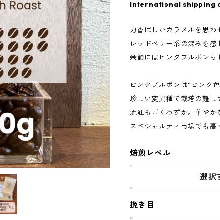
International shipping 
力香ばしいカラメルを思わ
レッドベリー系の深みを感
余韻にはピンクブルボンら
ピンクブルボンは“ピンク色
珍しい変異種で栽培の難し
流通もごくわずか。華やか
スペシャルティ市場でも高
焙煎レベル
選択
挽き目