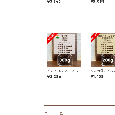
¥3,245
¥5,098
ントン ラトゥ 300g
ントン ラトゥ 5
（100g単価の15％OF
（100g単価の2
F）
FF）
インド モンスーン マ
豆丸特選アイス
ラバール AA ディープ
ド 200g（10
¥2,286
¥1,458
カカオ 300g（100g
の10%OFF）
単価の15%OFF）
コーヒー豆