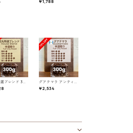
4
¥1,788
ピック 100g
ダブルピック 200g
（100g単価の10％OF
F）
選ブレンド 30
グアテマラ アンティグ
100g単価の15%
ア ラス・ヌベス農園
28
¥2,534
）
レッドブルボン100％
／300g（100g単価
の15%OFF）