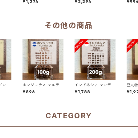
¥1,274
¥2,294
¥99
00g
ントン ラトゥ 100g
ントン ラトゥ 200g
ダブル
0％O
（100g単価の10％OF
F）
その他の商品
ブレン
ホンジュラス マルデ
インドネシア マンデリ
豆丸特
0g単価
ン・ロペス農園 SHG
ンG1 リントン ラトゥ
0g（
¥896
¥1,788
¥1,9
サン・マヌエル 100g
ダブルピック 200g
OFF
（100g単価の10％OF
F）
CATEGORY