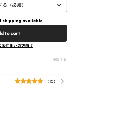
する（必須）
l shipping available
d to cart
にお住まいの方向け
通報する
(10)