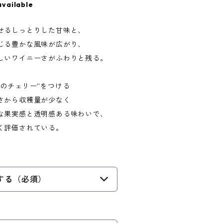
available
せるしっとりした甘味と、
じる豊かな風味が広がり、
しいワイニーさがふわりと残る。
のチェリー”をつける
さから収穫量が少なく
な果実感と透明感ある味わいで、
く評価されている。
する（必須）