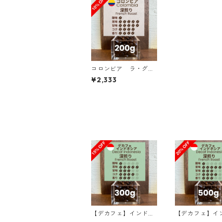
コロンビア ラ・グラ
ナダ農園 ピンクブルボ
¥2,333
ン ダークベリー 200
g（100g単価の10%O
FF）
【デカフェ】インドネ
【デカフェ】イ
シア マンデリンG1 リ
シア マンデリンG1 リ