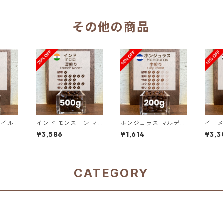
F）
00g（100g単価の1
00g
0％OFF）
5％O
その他の商品
 イル
インド モンスーン マ
ホンジュラス マルデ
イエメ
チェル
ラバール AA ディープ
ン・ロペス農園 SHG
アル・
¥3,586
¥1,614
¥3,3
 10
カカオ 500g（100g
サン・マヌエル 200g
ラル 
単価の20%OFF）
（100g単価の10％OF
価の1
F）
CATEGORY