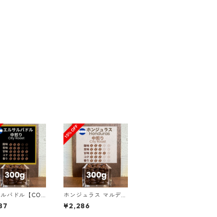
ルバドル【COE
ホンジュラス マルデ
5 8位】ロス・ナラ
ン・ロペス農園 SHG
87
¥2,286
農園 ナチュラ
サン・マヌエル 300g
ナエロビック3
（100g単価の15％OF