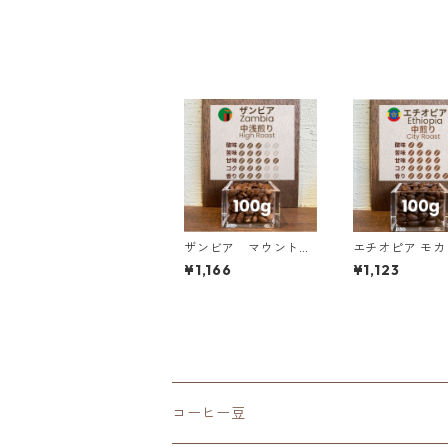
0g
ザンビア マウント・
エチオピア モカ
スンズ農園 AA+ スタ
ガチェフェ G1 
¥1,166
¥1,123
ーマヤ＆マルセレサ 1
チェレ ナチュラル
00g
0g
コーヒー豆