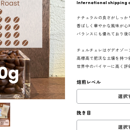
International shipping 
ナチュラルの良さがしっか
香ばしく華やかな風味が心
バランスにも優れており後
チェルチェレはゲデオゾー
高標高で肥沃な土壌を持つ
世界中のバイヤーに高く評
焙煎レベル
選択
挽き目
選択