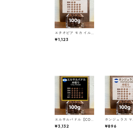
エチオピア モカ イル
ガチェフェ G1 チェル
¥1,123
チェレ ナチュラル 10
0g
エルサルバドル【COE
ホンジュラス マ
2025 8位】ロス・ナラ
ン・ロペス農園 
¥3,132
¥896
ンホス農園 ナチュラ
サン・マヌエル 1
ル・アナエロビック10