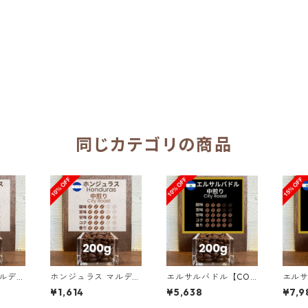
同じカテゴリの商品
ルデ
ホンジュラス マルデ
エルサルバドル【COE
エルサ
SHG
ン・ロペス農園 SHG
2025 8位】ロス・ナラ
202
¥1,614
¥5,638
¥7,9
00g
サン・マヌエル 200g
ンホス農園 ナチュラ
ンホス
（100g単価の10％OF
ル・アナエロビック2
ル・ア