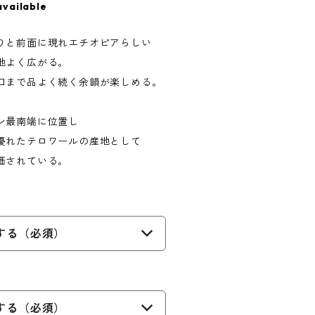
available
りと前面に現れエチオピアらしい
地よく広がる。
口まで品よく続く余韻が楽しめる。
ン最南端に位置し
優れたテロワールの産地として
価されている。
する（必須）
する（必須）