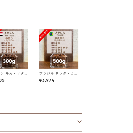
（100g単価の1
F）
FF）
ン モカ・マタリ
ブラジル サンタ・カロ
カマリア ナチュ
リーナ農園 SFFC パイ
05
¥3,974
300g（100g単
ナップル・ハニー 500
5%OFF）
g（100g単価の20%O
FF）