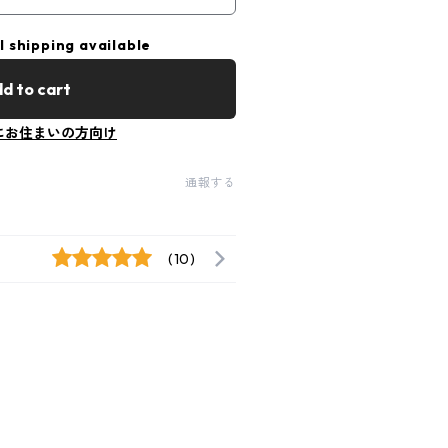
l shipping available
d to cart
にお住まいの方向け
通報する
(10)