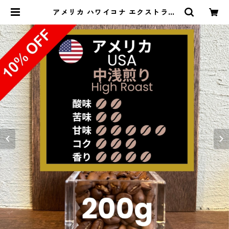
アメリカ ハワイコナ エクストラフ
ァンシー KONA COFFEE & TEA C
o. Private Reserve 200g（100
g単価の10%OFF） | 豆丸珈琲