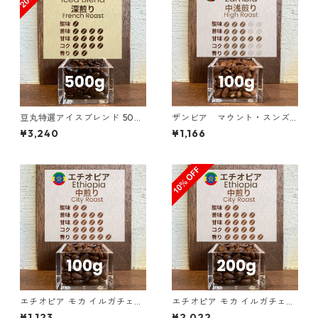
豆丸特選アイスブレンド 500
ザンビア マウント・スンズ
g（100g単価の20%OFF）
農園 AA+ スターマヤ＆マルセ
¥3,240
¥1,166
レサ 100g
エチオピア モカ イルガチェフ
エチオピア モカ イルガチェフ
ェ G1 チェルチェレ ナチュラ
ェ G1 チェルチェレ ナチュラ
¥1,123
¥2,022