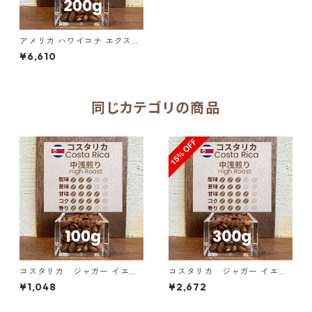
アメリカ ハワイコナ エクスト
ラファンシー KONA COFFEE
¥6,610
& TEA Co. Private Reserve 2
00g（100g単価の10%OFF）
同じカテゴリの商品
コスタリカ ジャガー イエロ
コスタリカ ジャガー イエロ
ーハニー SHB 100g
ーハニー SHB 300g（100g単
¥1,048
¥2,672
価の15％OFF）