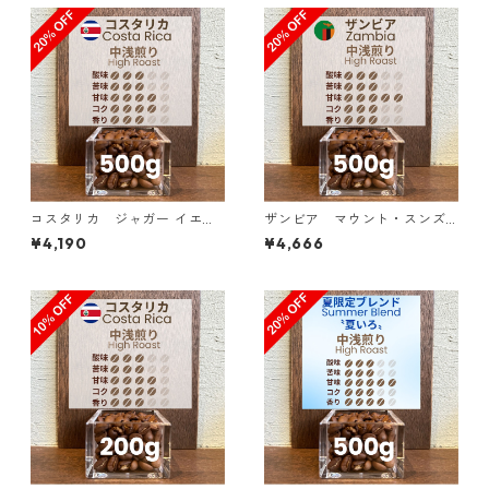
コスタリカ ジャガー イエロ
ザンビア マウント・スンズ
ーハニー SHB 500g（100g単
農園 AA+ スターマヤ＆マルセ
¥4,190
¥4,666
価の20％OFF）
レサ 500g（100g単価の2
0％OFF）