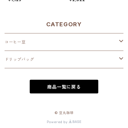
ル 100g
ル 200g（100g単価の10%O
FF）
CATEGORY
コーヒー豆
深煎り（French Roast）
ドリップバッグ
中深煎り（Full City Roast）
深煎り（French Roast）
商品一覧に戻る
中煎り（City Roast）
中深煎り（Full City Roast）
中浅煎り（High Roast）
中煎り（City Roast）
© 豆丸珈琲
Powered by