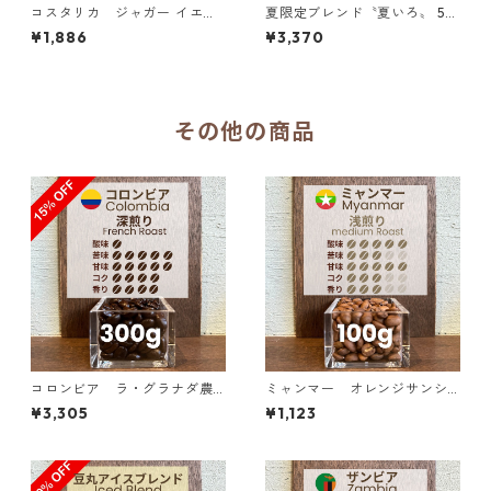
コスタリカ ジャガー イエロ
夏限定ブレンド〝夏いろ〟 50
ーハニー SHB 200g（100g単
0g（100g単価の20％OFF）
¥1,886
¥3,370
価の10％OFF）
その他の商品
コロンビア ラ・グラナダ農
ミャンマー オレンジサンシ
園 ピンクブルボン ダークベリ
ャイン G１ ウォッシュド・ア
¥3,305
¥1,123
ー 300g（100g単価の15%OF
ナエロビック 100g
F）