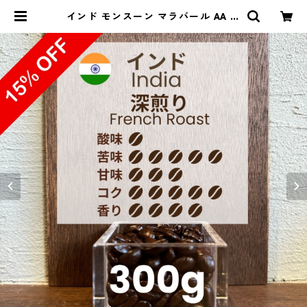
インド モンスーン マラバール AA デ
ィープカカオ 300g（100g単価の1
5%OFF） | 豆丸珈琲