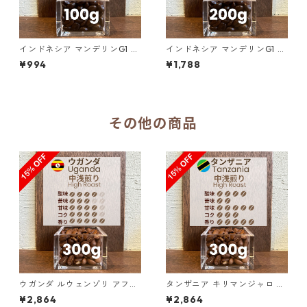
インドネシア マンデリンG1 リ
インドネシア マンデリンG1 リ
ントン ラトゥ ダブルピック 1
ントン ラトゥ ダブルピック 2
¥994
¥1,788
00g
00g（100g単価の10％OF
F）
その他の商品
ウガンダ ルウェンゾリ アフリ
タンザニア キリマンジャロ KI
カン・ムーン “ドンキー” ナチ
BO AA ノーザン・モシ 300g
¥2,864
¥2,864
ュラル 300g（100g単価の1
（100g単価の15%OFF）