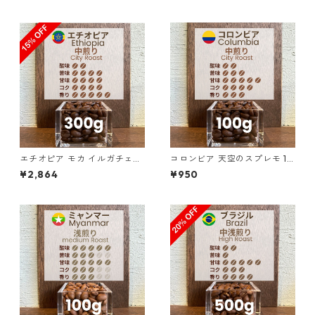
5%OFF）
エチオピア モカ イルガチェフ
コロンビア 天空のスプレモ 10
ェ G1 チェルチェレ ナチュラ
0g
¥2,864
¥950
ル 300g（100g単価の15%OF
F）