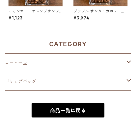
ミャンマー オレンジサンシ
ブラジル サンタ・カロリーナ
ャイン G１ ウォッシュド・ア
農園 SFFC パイナップル・ハ
¥1,123
¥3,974
ナエロビック 100g
ニー 500g（100g単価の20%
OFF）
CATEGORY
コーヒー豆
深煎り（French Roast）
ドリップバッグ
中深煎り（Full City Roast）
深煎り（French Roast）
商品一覧に戻る
中煎り（City Roast）
中深煎り（Full City Roast）