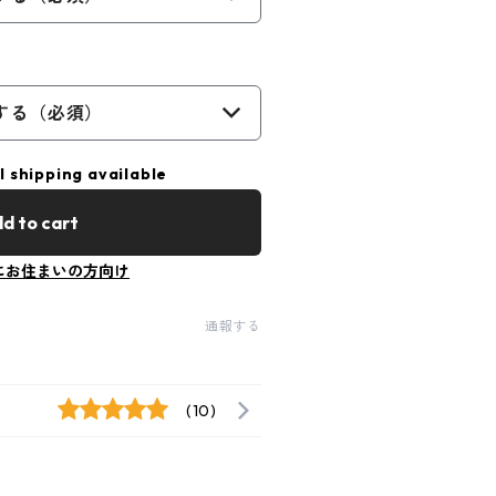
する（必須）
l shipping available
d to cart
にお住まいの方向け
通報する
(10)