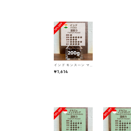
インド モンスーン マ
ラバール AA ディープ
¥1,614
カカオ 200g（100g
単価の10%OFF）