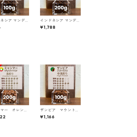
ア マンデリ
インドネシア マンデリ
ントン ラトゥ
ンG1 リントン ラトゥ
4
¥1,788
ピック 100g
ダブルピック 200g
（100g単価の10％OF
F）
ンマー オレンジ
ザンビア マウント・
ャイン G１ ウォ
スンズ農園 AA+ スタ
22
¥1,166
ュド・アナエロビ
ーマヤ＆マルセレサ 1
200g（100g単
00g
0%OFF）