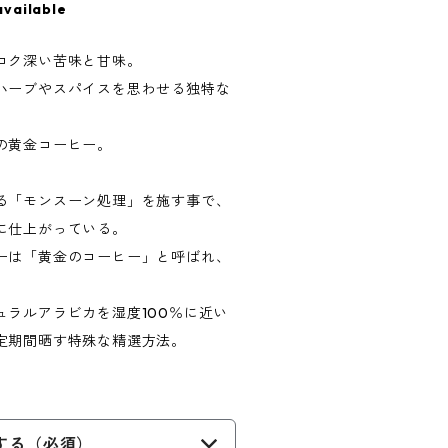
available
コク深い苦味と甘味。
ハーブやスパイスを思わせる独特な
の黄金コーヒー。
る「モンスーン処理」を施す事で、
に仕上がっている。
ーは「黄金のコーヒー」と呼ばれ、
ュラルアラビカを湿度100％に近い
定期間晒す特殊な精選方法。
する（必須）