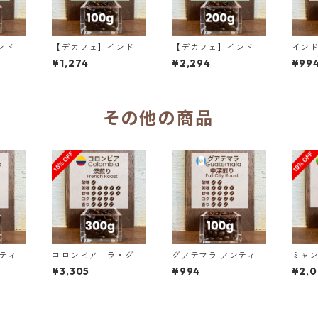
ンドネ
【デカフェ】インドネ
【デカフェ】インドネ
インドネシ
シア マンデリンG1 リ
シア マンデリンG1 リ
ンG1 リ
¥1,274
¥2,294
¥99
00g
ントン ラトゥ 100g
ントン ラトゥ 200g
ダブル
0％O
（100g単価の10％OF
F）
その他の商品
ンティグ
コロンビア ラ・グラ
グアテマラ アンティグ
ミャ
ナダ農園 ピンクブルボ
ア ラス・ヌベス農園
サンシ
¥3,305
¥994
¥2,0
00％
ン ダークベリー 300
レッドブルボン100％
ッシ
g単価
g（100g単価の15%O
／100g
ック 
FF）
価の1