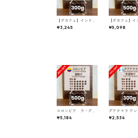
【デカフェ】インドネ
【デカフェ】イ
シア マンデリンG1 リ
シア マンデリンG1 リ
¥3,245
¥5,098
ントン ラトゥ 300g
ントン ラトゥ 5
（100g単価の15％OF
（100g単価の2
F）
FF）
コロンビア ラ・グラ
グアテマラ ア
ナダ農園 ピンクブルボ
ア ラス・ヌベス農園
¥5,184
¥2,534
ン ダークベリー 500g
レッドブルボン1
（100g単価の20%OF
／300g（100
F）
の15%OFF）