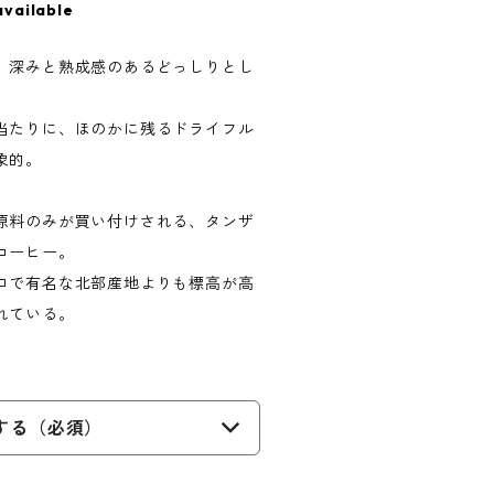
available
、深みと熟成感のあるどっしりとし
当たりに、ほのかに残るドライフル
象的。
原料のみが買い付けされる、タンザ
コーヒー。
ロで有名な北部産地よりも標高が高
れている。
する（必須）