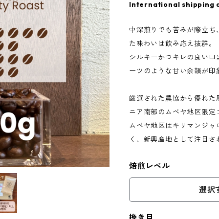
International shipping 
中深煎りでも苦みが際立ち
た味わいは飲み応え抜群。
シルキーかつキレの良い口
ーツのような甘い余韻が印
厳選された農協から優れた
ニア南部のムベヤ地区限定
ムベヤ地区はキリマンジャ
く、新興産地として注目さ
焙煎レベル
選択
挽き目