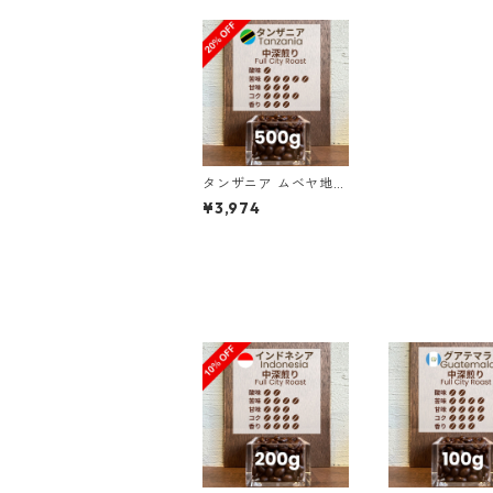
タンザニア ムベヤ地区
限定 フルーツマウンテ
¥3,974
ン ナチュラル 500g
（100g単価の20%OF
F）