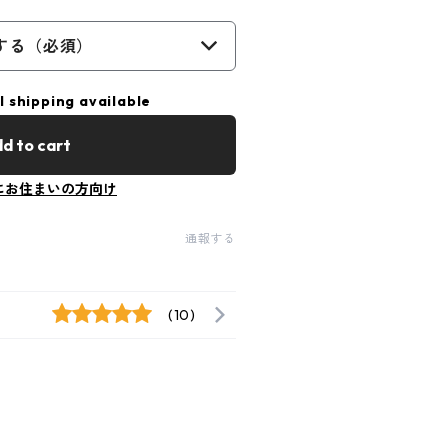
する（必須）
l shipping available
d to cart
にお住まいの方向け
通報する
(10)