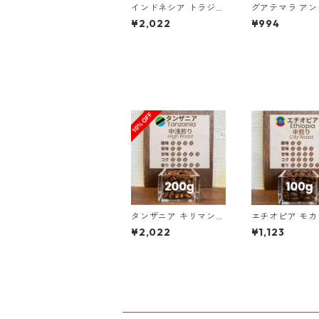
インドネシア トラジャ
グアテマラ ア
ランテカルア スロトコ
ア ラス・ヌベス農園
¥2,022
¥994
農園 200g（100g単
レッドブルボン1
価の10%OFF）
／100g
タンザニア キリマンジ
エチオピア モカ
ャロ KIBO AA ノーザ
ガチェフェ G1 
¥2,022
¥1,123
ン・モシ 200g（100
チェレ ナチュラル
g単価の10%OFF）
0g