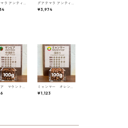
マラ アンティグ
グアテマラ アンティグ
ア ラス・ヌベス農園
34
¥3,974
ブルボン100％
レッドブルボン100％
0g（100g単価
／500g（100g単価の
OFF）
20%OFF）
ビア マウント・
ミャンマー オレンジ
農園 AA+ スタ
サンシャイン G１ ウォ
66
¥1,123
＆マルセレサ 1
ッシュド・アナエロビ
ック 100g