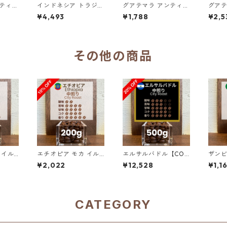
ンティグ
インドネシア トラジャ
グアテマラ アンティグ
グアテ
ランテカルア スロトコ
ア ラス・ヌベス農園
ア ラス・ヌベス農園
¥4,493
¥1,788
¥2,5
00％
農園 500g（100g単
レッドブルボン100％
レッド
価の20%OFF）
／200g（100g単価
／30
の10%OFF）
の15%
その他の商品
 イル
エチオピア モカ イル
エルサルバドル【COE
ザン
チェル
ガチェフェ G1 チェル
2025 8位】ロス・ナラ
スンズ
¥2,022
¥12,528
¥1,1
 10
チェレ ナチュラル 20
ンホス農園 ナチュラ
ーマヤ
0g（100g単価の10%
ル・アナエロビック50
00g
OFF）
0g（100g単価の2
0％OFF）
CATEGORY