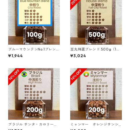
ブルーマウンテンNo.1ブレンド
豆丸特選ブレンド 500g（10
100g
0g単価の20%OFF）
¥1,944
¥3,024
ブラジル サンタ・カロリーナ
ミャンマー オレンジサンシ
農園 SFFC パイナップル・ハ
ャイン G１ ウォッシュド・ア