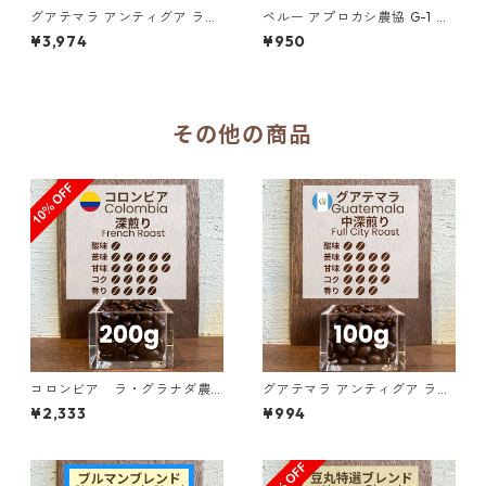
グアテマラ アンティグア ラ
ペルー アプロカシ農協 G-1 オ
ス・ヌベス農園 レッドブルボ
ーガニック 100g
¥3,974
¥950
ン100％／500g（100g単価
の20%OFF）
その他の商品
コロンビア ラ・グラナダ農
グアテマラ アンティグア ラ
園 ピンクブルボン ダークベリ
ス・ヌベス農園 レッドブルボ
¥2,333
¥994
ー 200g（100g単価の10%O
ン100％ ／100g
FF）