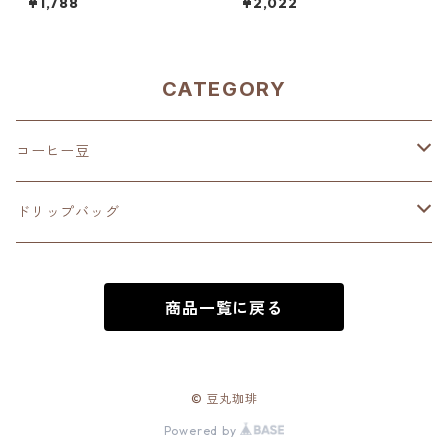
¥1,788
¥2,022
ニー 200g（100g単価の10%
ナエロビック 200g（100g単
OFF）
価の10%OFF）
CATEGORY
コーヒー豆
深煎り（French Roast）
ドリップバッグ
中深煎り（Full City Roast）
深煎り（French Roast）
商品一覧に戻る
中煎り（City Roast）
中深煎り（Full City Roast）
中浅煎り（High Roast）
中煎り（City Roast）
© 豆丸珈琲
Powered by