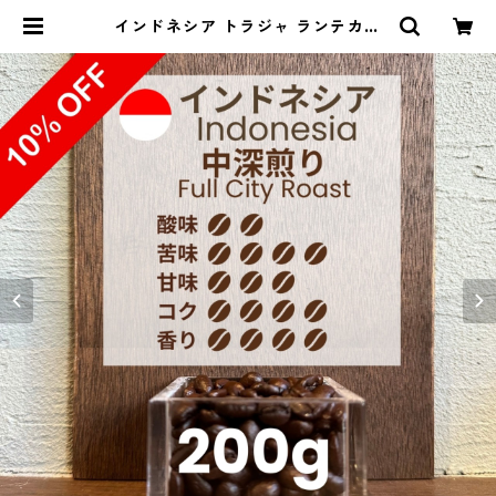
インドネシア トラジャ ランテカル
ア スロトコ農園 200g（100g単価
の10%OFF） | 豆丸珈琲