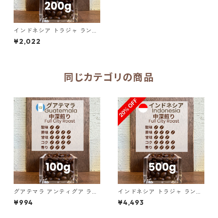
インドネシア トラジャ ランテ
カルア スロトコ農園 200g（1
¥2,022
00g単価の10%OFF）
同じカテゴリの商品
グアテマラ アンティグア ラ
インドネシア トラジャ ランテ
ス・ヌベス農園 レッドブルボ
カルア スロトコ農園 500g（1
¥994
¥4,493
ン100％ ／100g
00g単価の20%OFF）