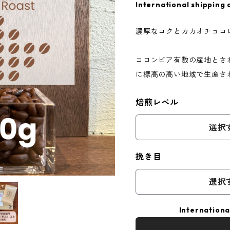
International shipping 
濃厚なコクとカカオチョコ
コロンビア有数の産地とさ
に標高の高い地域で生産さ
焙煎レベル
選択
挽き目
選択
Internationa