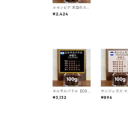
コロンビア 天空のスプ
レモ 300g（100g単
¥2,424
価の15%OFF）
エルサルバドル【COE
ホンジュラス マ
2025 8位】ロス・ナラ
ン・ロペス農園 
¥3,132
¥896
ンホス農園 ナチュラ
サン・マヌエル 1
ル・アナエロビック10
0g