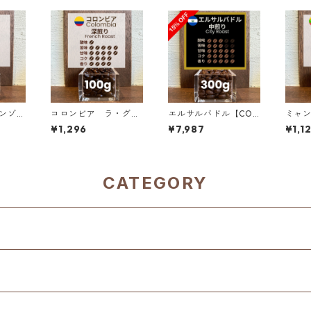
コロンビア ラ・グラ
エルサルバドル【COE
ミャ
ーン
ナダ農園 ピンクブルボ
2025 8位】ロス・ナラ
サンシ
¥1,296
¥7,987
¥1,1
チュラル
ン ダークベリー 100g
ンホス農園 ナチュラ
ッシ
単価の1
ル・アナエロビック3
ック 1
00g（100g単価の1
5％OFF）
CATEGORY