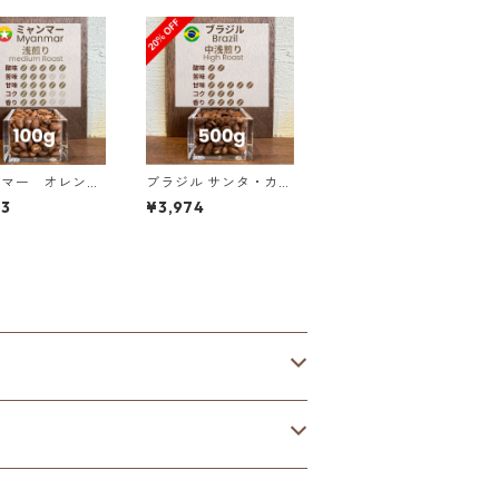
ンマー オレンジ
ブラジル サンタ・カロ
ャイン G１ ウォ
リーナ農園 SFFC パイ
23
¥3,974
ュド・アナエロビ
ナップル・ハニー 500
00g
g（100g単価の20%O
FF）