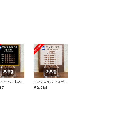
ルバドル【COE
ホンジュラス マルデ
5 8位】ロス・ナラ
ン・ロペス農園 SHG
87
¥2,286
農園 ナチュラ
サン・マヌエル 300g
ナエロビック3
（100g単価の15％OF
（100g単価の1
F）
FF）