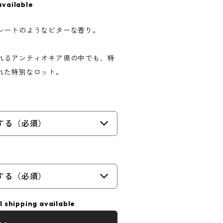
available
レートのようなビターな香り。
れるアンティオキア県の中でも、特
れた特別なロット。
する（必須）
する（必須）
l shipping available