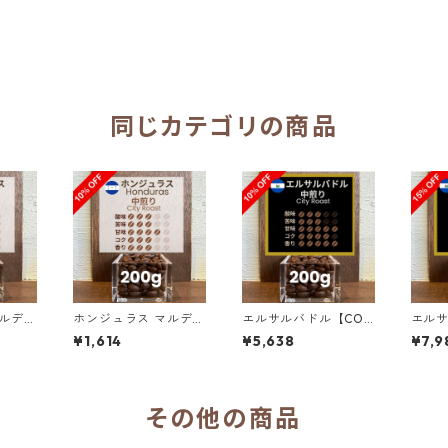
同じカテゴリの商品
ルデ
ホンジュラス マルデ
エルサルバドル【COE
エルサ
SHG
ン・ロペス農園 SHG
2025 8位】ロス・ナラ
202
¥1,614
¥5,638
¥7,9
00g
サン・マヌエル 200g
ンホス農園 ナチュラ
ンホス
（100g単価の10％OF
ル・アナエロビック2
ル・ア
F）
00g（100g単価の1
00g
0％OFF）
5％O
その他の商品