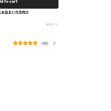
d to cart
にお住まいの方向け
通報する
(10)