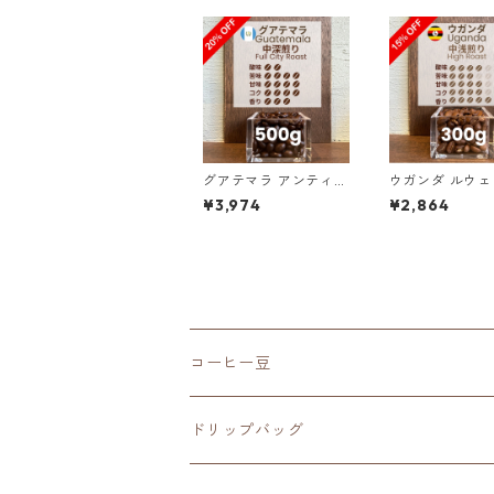
グアテマラ アンティグ
ウガンダ ルウェンゾリ
ア ラス・ヌベス農園
アフリカン・ム
¥3,974
¥2,864
レッドブルボン100％
“ドンキー” ナ
／500g（100g単価の
300g（100g
20%OFF）
5%OFF）
コーヒー豆
深煎り（French Roast）
ドリップバッグ