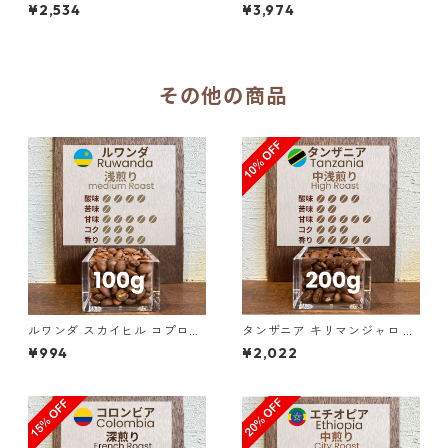
WS 300g（100g単価の15%O
WS 500g（100g単価の20%
¥2,534
¥3,974
FF）
OFF）
その他の商品
ルワンダ スカイヒル コプロカ
タンザニア キリマンジャロ KI
WS 100g
BO AA ノーザン・モシ 200g
¥994
¥2,022
（100g単価の10%OFF）