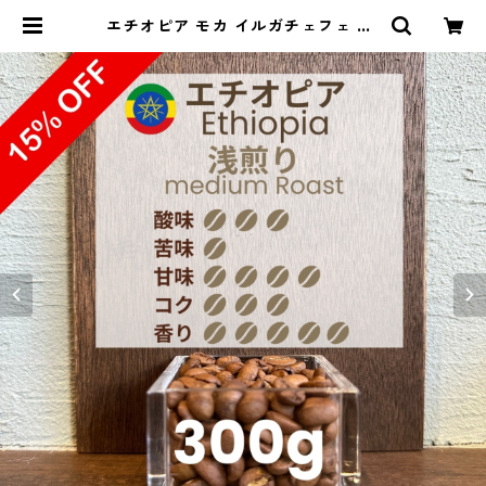
エチオピア モカ イルガチェフェ G1
ゲデブ ハロベリティ 300g（100g
単価の15%OFF） | 豆丸珈琲