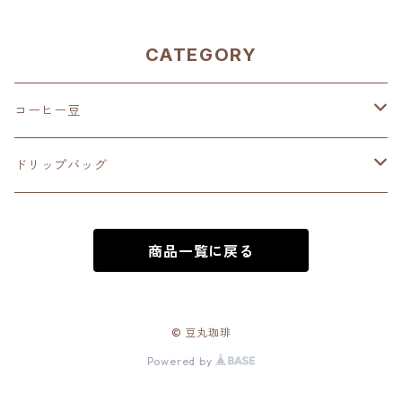
CATEGORY
コーヒー豆
深煎り（French Roast）
ドリップバッグ
中深煎り（Full City Roast）
深煎り（French Roast）
商品一覧に戻る
中煎り（City Roast）
中深煎り（Full City Roast）
中浅煎り（High Roast）
中煎り（City Roast）
© 豆丸珈琲
Powered by
浅煎り（Medium Roast）
中浅煎り（High Roast）