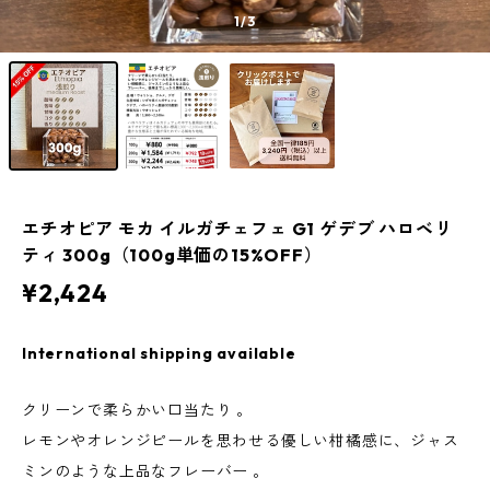
1
/3
エチオピア モカ イルガチェフェ G1 ゲデブ ハロベリ
ティ 300g（100g単価の15%OFF）
¥2,424
International shipping available
クリーンで柔らかい口当たり 。
レモンやオレンジピールを思わせる優しい柑橘感に、ジャス
ミンのような上品なフレーバー 。