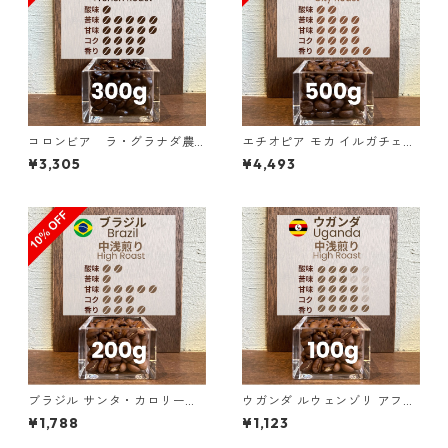
コロンビア ラ・グラナダ農
エチオピア モカ イルガチェフ
園 ピンクブルボン ダークベリ
ェ G1 チェルチェレ ナチュラ
¥3,305
¥4,493
ー 300g（100g単価の15%OF
ル 500g（100g単価の20%O
F）
FF）
ブラジル サンタ・カロリーナ
ウガンダ ルウェンゾリ アフリ
農園 SFFC パイナップル・ハ
カン・ムーン “ドンキー” ナチ
¥1,788
¥1,123
ニー 200g（100g単価の10%
ュラル 100g
OFF）