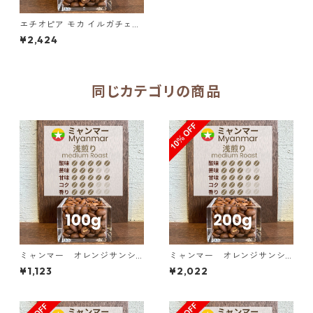
エチオピア モカ イルガチェフ
ェ G1 ゲデブ ハロベリティ 30
¥2,424
0g（100g単価の15%OFF）
同じカテゴリの商品
ミャンマー オレンジサンシ
ミャンマー オレンジサンシ
ャイン G１ ウォッシュド・ア
ャイン G１ ウォッシュド・ア
¥1,123
¥2,022
ナエロビック 100g
ナエロビック 200g（100g単
価の10%OFF）