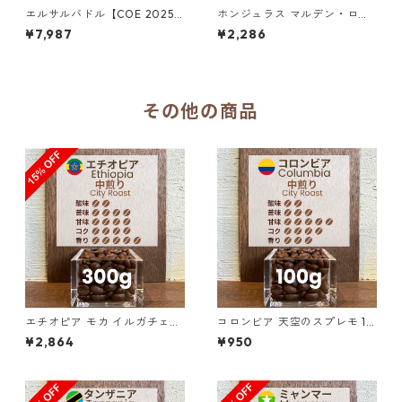
エルサルバドル【COE 2025 8
ホンジュラス マルデン・ロペ
位】ロス・ナランホス農園 ナ
ス農園 SHG サン・マヌエル 3
¥7,987
¥2,286
チュラル・アナエロビック30
00g（100g単価の15％OFF）
0g（100g単価の15％OFF）
その他の商品
エチオピア モカ イルガチェフ
コロンビア 天空のスプレモ 10
ェ G1 チェルチェレ ナチュラ
0g
¥2,864
¥950
ル 300g（100g単価の15%OF
F）