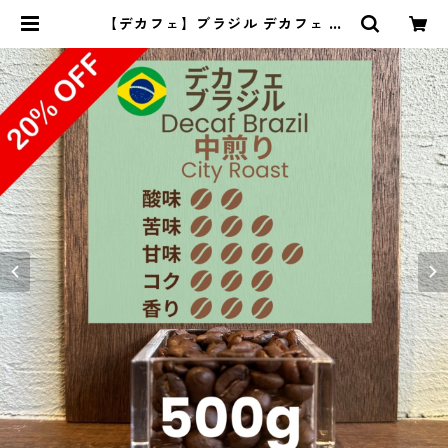
【デカフェ】ブラジル デカフェ フ
ロラータ No.2 500g（100g単価の
20％OFF） | 豆丸珈琲