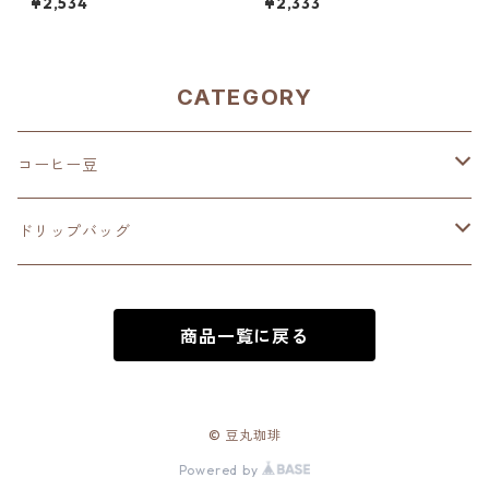
¥2,534
¥2,333
00g（100g単価の15％OFF）
ー 200g（100g単価の10%O
FF）
CATEGORY
コーヒー豆
深煎り（French Roast）
ドリップバッグ
中深煎り（Full City Roast）
深煎り（French Roast）
商品一覧に戻る
中煎り（City Roast）
中深煎り（Full City Roast）
中浅煎り（High Roast）
中煎り（City Roast）
© 豆丸珈琲
Powered by