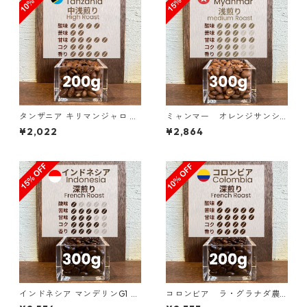
タンザニア キリマンジャロ KI
ミャンマー オレンジサンシ
BO AA ノーザン・モシ 200g
ャイン G１ ウォッシュド・ア
¥2,022
¥2,864
（100g単価の10%OFF）
ナエロビック 300g（100g単
価の15%OFF）
インドネシア マンデリンG1 リ
コロンビア ラ・グラナダ農
ントン ラトゥ ダブルピック 3
園 ピンクブルボン ダークベリ