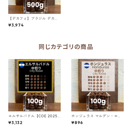
【デカフェ】ブラジル デカフ
ェ フロラータ No.2 500g（1
¥3,974
00g単価の20％OFF）
同じカテゴリの商品
エルサルバドル【COE 2025 8
ホンジュラス マルデン・ロペ
位】ロス・ナランホス農園 ナ
ス農園 SHG サン・マヌエル 1
¥3,132
¥896
チュラル・アナエロビック100
00g
g