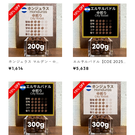
ホンジュラス マルデン・ロペ
エルサルバドル【COE 2025 8
ス農園 SHG サン・マヌエル 2
位】ロス・ナランホス農園 ナ
¥1,614
¥5,638
00g（100g単価の10％OF
チュラル・アナエロビック20
F）
0g（100g単価の10％OFF）