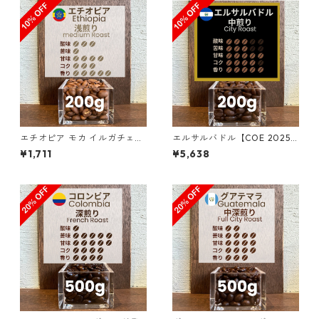
エチオピア モカ イルガチェフ
エルサルバドル【COE 2025 8
ェ G1 ゲデブ ハロベリティ 20
位】ロス・ナランホス農園 ナ
¥1,711
¥5,638
0g（100g単価の10%OFF）
チュラル・アナエロビック20
0g（100g単価の10％OFF）