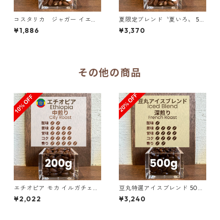
コスタリカ ジャガー イエロ
夏限定ブレンド〝夏いろ〟 50
ーハニー SHB 200g（100g単
0g（100g単価の20％OFF）
¥1,886
¥3,370
価の10％OFF）
その他の商品
エチオピア モカ イルガチェフ
豆丸特選アイスブレンド 500
ェ G1 チェルチェレ ナチュラ
g（100g単価の20%OFF）
¥2,022
¥3,240
ル 200g（100g単価の10%O
FF）