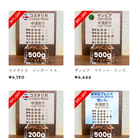
コスタリカ ジャガー イエロ
ザンビア マウント・スンズ
ーハニー SHB 500g（100g単
農園 AA+ スターマヤ＆マルセ
¥4,190
¥4,666
価の20％OFF）
レサ 500g（100g単価の2
0％OFF）