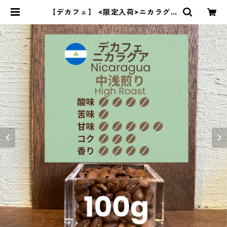
【デカフェ】 <限定入荷>ニカラグア
高級デカフェ ゴールドマウンテン
カーボニックマセレーション＆ナチ
ュラル 100g | 豆丸珈琲