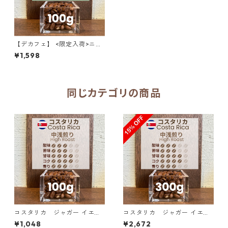
【デカフェ】 <限定入荷>ニカ
ラグア 高級デカフェ ゴールド
¥1,598
マウンテン カーボニックマセ
レーション＆ナチュラル 100
g
同じカテゴリの商品
コスタリカ ジャガー イエロ
コスタリカ ジャガー イエロ
ーハニー SHB 100g
ーハニー SHB 300g（100g単
¥1,048
¥2,672
価の15％OFF）