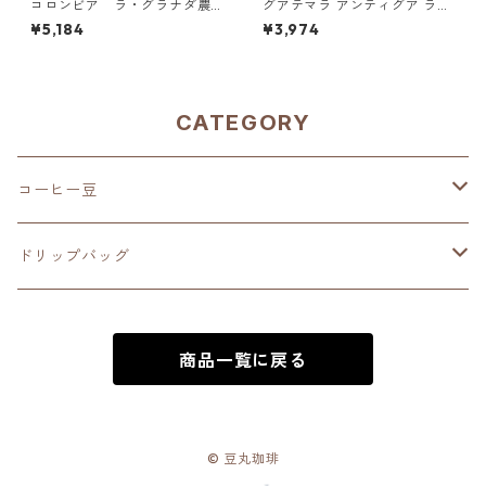
コロンビア ラ・グラナダ農
グアテマラ アンティグア ラ
園 ピンクブルボン ダークベリ
ス・ヌベス農園 レッドブルボ
¥5,184
¥3,974
ー 500g（100g単価の20%O
ン100％／500g（100g単価
FF）
の20%OFF）
CATEGORY
コーヒー豆
深煎り（French Roast）
ドリップバッグ
中深煎り（Full City Roast）
深煎り（French Roast）
商品一覧に戻る
中煎り（City Roast）
中深煎り（Full City Roast）
中浅煎り（High Roast）
中煎り（City Roast）
© 豆丸珈琲