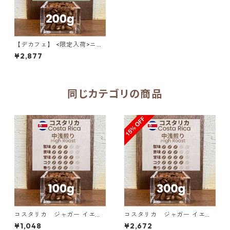
【デカフェ】 <限定入荷>ニカ
ラグア 高級デカフェ ゴールド
¥2,877
マウンテン カーボニックマセ
レーション＆ナチュラル 20
0g（100g単価の10％OFF）
同じカテゴリの商品
コスタリカ ジャガー イエロ
コスタリカ ジャガー イエロ
ーハニー SHB 100g
ーハニー SHB 300g（100g単
¥1,048
¥2,672
価の15％OFF）