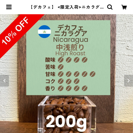
【デカフェ】 <限定入荷>ニカラグア
高級デカフェ ゴールドマウンテン
カーボニックマセレーション＆ナチ
ュラル 200g（100g単価の10％
OFF） | 豆丸珈琲