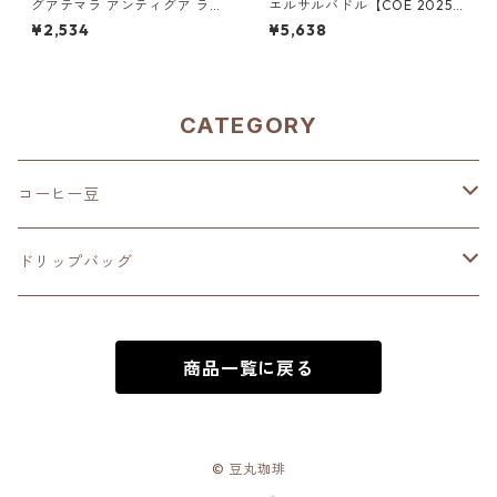
グアテマラ アンティグア ラ
エルサルバドル【COE 2025 8
ス・ヌベス農園 レッドブルボ
位】ロス・ナランホス農園 ナ
¥2,534
¥5,638
ン100％／300g（100g単価
チュラル・アナエロビック20
の15%OFF）
0g（100g単価の10％OFF）
CATEGORY
コーヒー豆
深煎り（French Roast）
ドリップバッグ
中深煎り（Full City Roast）
深煎り（French Roast）
商品一覧に戻る
中煎り（City Roast）
中深煎り（Full City Roast）
中浅煎り（High Roast）
中煎り（City Roast）
© 豆丸珈琲