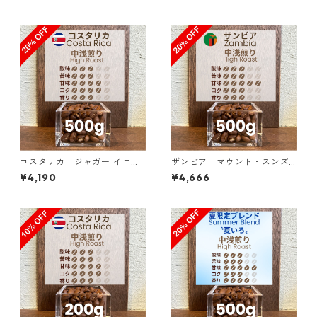
コスタリカ ジャガー イエロ
ザンビア マウント・スンズ
ーハニー SHB 500g（100g単
農園 AA+ スターマヤ＆マルセ
¥4,190
¥4,666
価の20％OFF）
レサ 500g（100g単価の2
0％OFF）