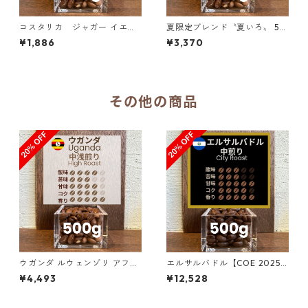
コスタリカ ジャガー イエロ
夏限定ブレンド〝夏いろ〟 50
ーハニー SHB 200g（100g単
0g（100g単価の20％OFF）
¥1,886
¥3,370
価の10％OFF）
その他の商品
ウガンダ ルウェンゾリ アフリ
エルサルバドル【COE 2025 8
カン・ムーン “ドンキー” ナチ
位】ロス・ナランホス農園 ナ
¥4,493
¥12,528
ュラル 500g（100g単価の2
チュラル・アナエロビック50
0%OFF）
0g（100g単価の20％OFF）