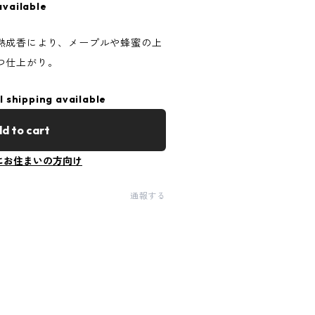
available
熟成香により、メープルや蜂蜜の上
つ仕上がり。
l shipping available
d to cart
にお住まいの方向け
通報する