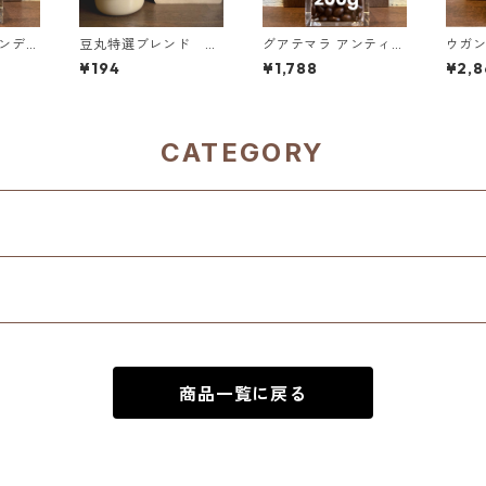
豆丸特選ブレンド ド
グアテマラ アンティグ
ウガンダ ルウ
リップバッグ
ア ラス・ヌベス農園
アフ
¥194
¥1,788
¥2,8
00g
レッドブルボン100％
“ドン
5％OF
／200g（100g単価
300
の10%OFF）
5%OF
CATEGORY
商品一覧に戻る