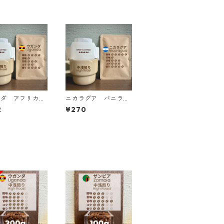
ンダ アフリカム
ニカラグア バニラレ
 ジャッカル マ
モネード ファンキー
2
¥270
ロロット ドリッ
ナチュラル ドリップ
ッグ
バッグ