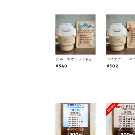
ブルーマウンテンNo.1
パプアニュー
ブレンド ドリップバ
コルブラン農園
¥540
¥302
ッグ
ーシャ100% 
ントフルーティ
ップバッグ