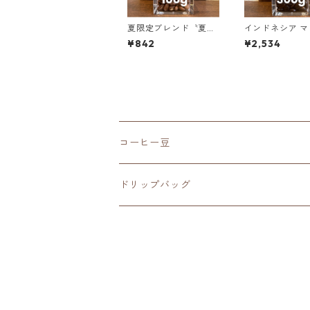
夏限定ブレンド〝夏い
インドネシア マンデリ
ろ〟 100g
ンG1 リントン ラトゥ
¥842
¥2,534
ダブルピック 3
（100g単価の1
F）
コーヒー豆
深煎り（French Roast）
ドリップバッグ
中深煎り（Full City Roast）
深煎り（French Roast）
中煎り（City Roast）
中深煎り（Full City Roast）