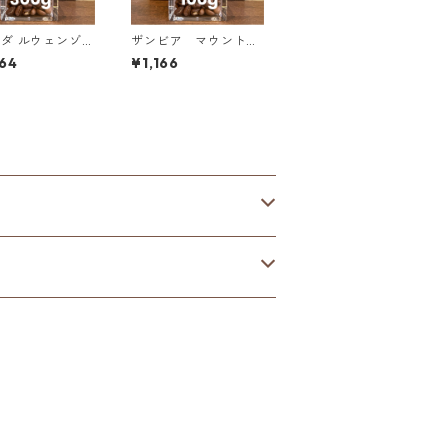
ェンゾリ
ザンビア マウント・
リカン・ムーン
スンズ農園 AA+ スタ
64
¥1,166
キー” ナチュラル
ーマヤ＆マルセレサ 1
g（100g単価の1
00g
F）