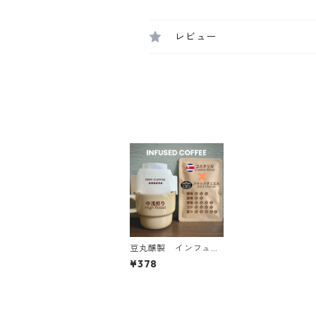
レビュー
豆丸醸製 インフュー
ズドコーヒー <コス
¥378
タリカ×ジャックダニ
エル> ドリップバッ
グ