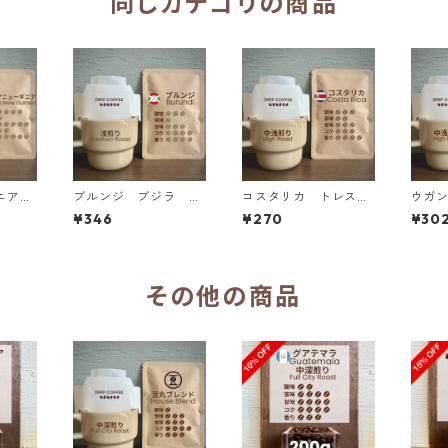
同じカテゴリの商品
ギニア
ブルンジ ブジラ ブ
コスタリカ トレスリ
ウガ
 アル
ルボン ストーン フ
オス イエローハニ
ーン
¥346
¥270
¥30
エレガ
ルーツナチュラル ド
ー ドリップバッグ
イク
 ドリ
リップバッグ
プバ
その他の商品