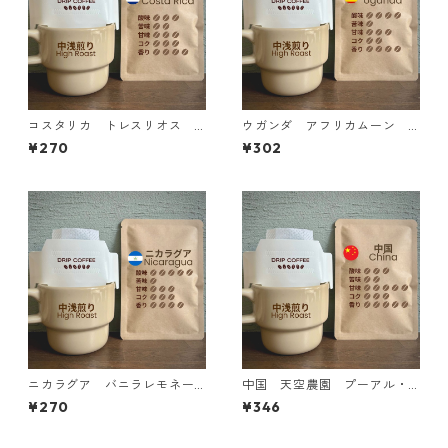
コスタリカ トレスリオス
ウガンダ アフリカムーン
イエローハニー ドリップバ
ジャッカル マイクロロッ
¥270
¥302
ッグ
ト ドリップバッグ
ニカラグア バニラレモネー
中国 天空農園 プーアル・
ド ファンキーナチュラル
ピーチ Wファーメンテーシ
¥270
¥346
ドリップバッグ
ョン ドリップバッグ