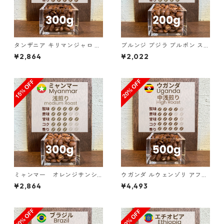
タンザニア キリマンジャロ KI
ブルンジ ブジラ ブルボン スト
BO AA ノーザン・モシ 300g
ーンフルーツ ナチュラル 200
¥2,864
¥2,022
（100g単価の15%OFF）
g（100g単価の10%OFF）
ミャンマー オレンジサンシ
ウガンダ ルウェンゾリ アフリ
ャイン G１ ウォッシュド・ア
カン・ムーン “ドンキー” ナチ
¥2,864
¥4,493
ナエロビック 300g（100g単
ュラル 500g（100g単価の2
価の15%OFF）
0%OFF）