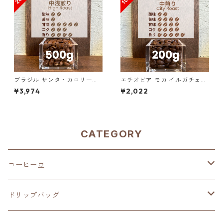
ブラジル サンタ・カロリーナ
エチオピア モカ イルガチェフ
農園 SFFC パイナップル・ハ
ェ G1 チェルチェレ ナチュラ
¥3,974
¥2,022
ニー 500g（100g単価の20%
ル 200g（100g単価の10%O
OFF）
FF）
CATEGORY
コーヒー豆
深煎り（French Roast）
ドリップバッグ