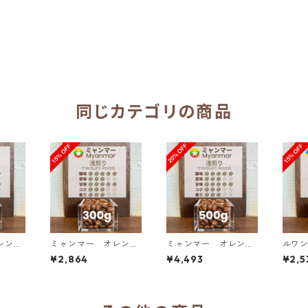
同じカテゴリの商品
レンジ
ミャンマー オレンジ
ミャンマー オレンジ
ルワン
１ ウォ
サンシャイン G１ ウォ
サンシャイン G１ ウォ
コプロ
¥2,864
¥4,493
¥2,5
エロビ
ッシュド・アナエロビ
ッシュド・アナエロビ
00g
00g単
ック 300g（100g単
ック 500g（100g単
価の15%OFF）
価の20%OFF）