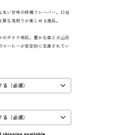
な丸い甘味の柑橘フレーバー。口当
上質な浅煎りが楽しめる逸品。
マのボケテ地区。豊かな森と火山灰
のコーヒーが安定的に生産されてい
する（必須）
する（必須）
l shipping available