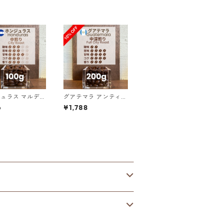
ュラス マルデ
グアテマラ アンティグ
ペス農園 SHG
ア ラス・ヌベス農園
6
¥1,788
マヌエル 100g
レッドブルボン100％
／200g（100g単価
の10%OFF）