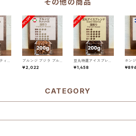
その他の商品
ンティグ
ブルンジ ブジラ ブル
豆丸特選アイスブレン
ホンジ
ボン ストーンフルーツ
ド 200g（100g単価
ン・ロ
¥2,022
¥1,458
¥89
00％
ナチュラル 200g（10
の10%OFF）
サン・
g単価
0g単価の10%OFF）
CATEGORY