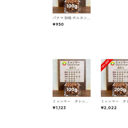
パナマ SHB ボルカン
バルー スイートシトラ
¥950
ス 100g
ミャンマー オレンジ
ミャンマー オ
サンシャイン G１ ウォ
サンシャイン G
¥1,123
¥2,022
ッシュド・アナエロビ
ッシュド・アナ
ック 100g
ック 200g（1
価の10%OFF）