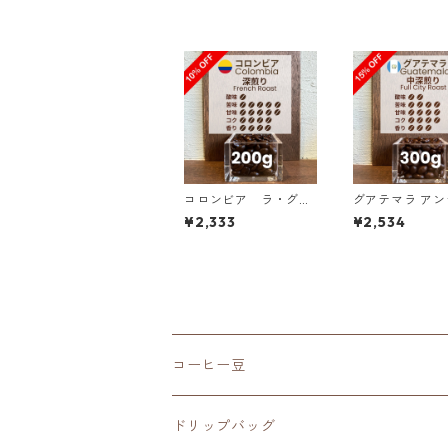
コロンビア ラ・グラ
グアテマラ ア
ナダ農園 ピンクブルボ
ア ラス・ヌベス農園
¥2,333
¥2,534
ン ダークベリー 200
レッドブルボン1
g（100g単価の10%O
／300g（100
FF）
の15%OFF）
コーヒー豆
深煎り（French Roast）
ドリップバッグ