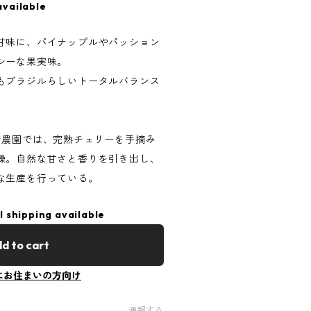
available
甘味に、パイナップルやパッション
シーな果実味。
もブラジルらしいトータルバランス
ナ農園では、完熟チェリーを手摘み
燥。自然な甘さと香りを引き出し、
な生産を行っている。
l shipping available
d to cart
にお住まいの方向け
通報する