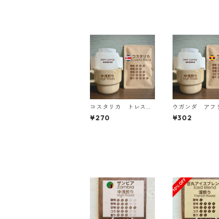
コスタリカ トレスリ
ウガンダ アフ
オス イエローハニ
ーン ジャッカ
¥270
¥302
ー ドリップバッグ
イクロロット 
プバッグ