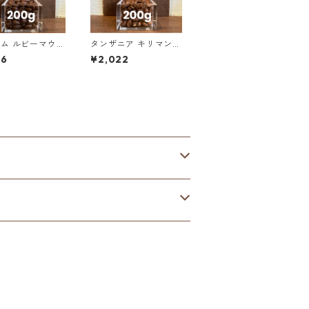
ム ルビーマウン
タンザニア キリマンジ
ベトナムアラビカ
ャロ KIBO AA ノーザ
16
¥2,022
ン・モシ 200g（100
0%OFF）
g単価の10%OFF）