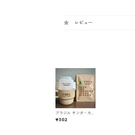
レビュー
ブラジル サンタ・カロ
リーナ農園 SFFC パイ
¥302
ナップル・ハニー ドリ
ップバッグ