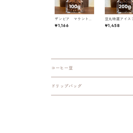
ザンビア マウント・
豆丸特選アイス
スンズ農園 AA+ スタ
ド 200g（10
¥1,166
¥1,458
ーマヤ＆マルセレサ 1
の10%OFF）
00g
コーヒー豆
深煎り（French Roast）
ドリップバッグ
中深煎り（Full City Roast）
深煎り（French Roast）
中煎り（City Roast）
中深煎り（Full City Roast）