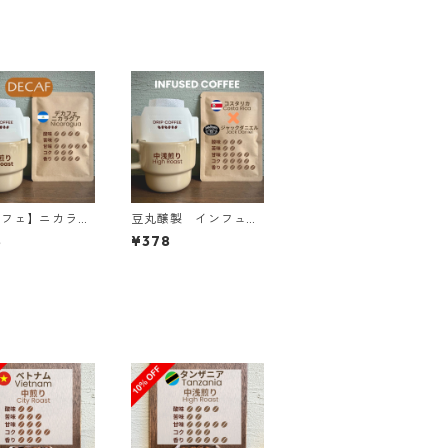
カフェ】ニカラグ
豆丸醸製 インフュー
ゴールドマウンテ
ズドコーヒー <コス
8
¥378
カーボニックマセ
タリカ×ジャックダニ
ョン&ナチュラ
エル> ドリップバッ
ドリップバッグ
グ