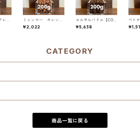
ブレン
ミャンマー オレンジ
エルサルバドル【COE
ベトナ
0g単価
サンシャイン G１ ウォ
2025 8位】ロス・ナラ
テン 
¥2,022
¥5,638
¥1,5
ッシュド・アナエロビ
ンホス農園 ナチュラ
G-1 / 200g（100g単
ック 200g（100g単
ル・アナエロビック2
価の1
価の10%OFF）
00g（100g単価の1
0％OFF）
CATEGORY
商品一覧に戻る