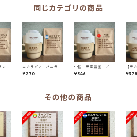
同じカテゴリの商品
リカム
ニカラグア バニラレ
中国 天空農園 プー
【デ
ル マ
モネード ファンキー
アル・ピーチ Wファ
ア 
¥270
¥346
¥37
ドリッ
ナチュラル ドリップ
ーメンテーション ド
ン 
バッグ
リップバッグ
レーシ
ル 
その他の商品