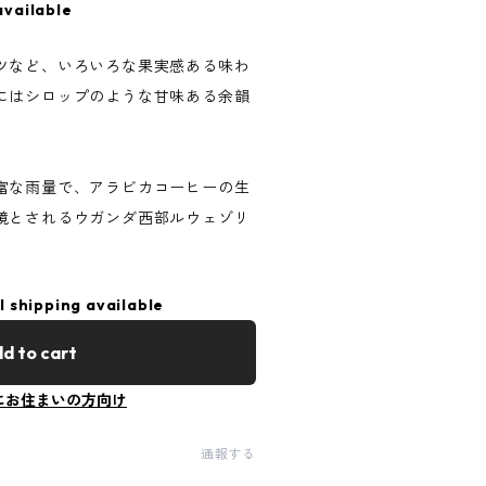
available
ツなど、いろいろな果実感ある味わ
にはシロップのような甘味ある余韻
富な雨量で、アラビカコーヒーの生
境とされるウガンダ西部ルウェゾリ
l shipping available
d to cart
にお住まいの方向け
通報する