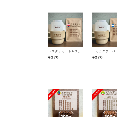
コスタリカ トレスリ
ニカラグア バ
オス イエローハニ
モネード ファ
¥270
¥270
ー ドリップバッグ
ナチュラル ド
バッグ