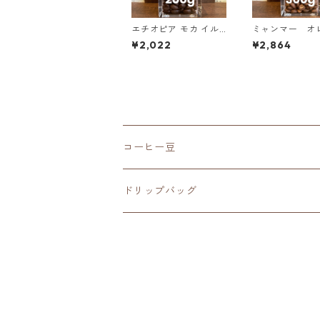
エチオピア モカ イル
ミャンマー オ
ガチェフェ G1 チェル
サンシャイン G
¥2,022
¥2,864
チェレ ナチュラル 20
ッシュド・アナ
0g（100g単価の10%
ック 300g（1
OFF）
価の15%OFF）
コーヒー豆
深煎り（French Roast）
ドリップバッグ
中深煎り（Full City Roast）
深煎り（French Roast）
中煎り（City Roast）
中深煎り（Full City Roast）