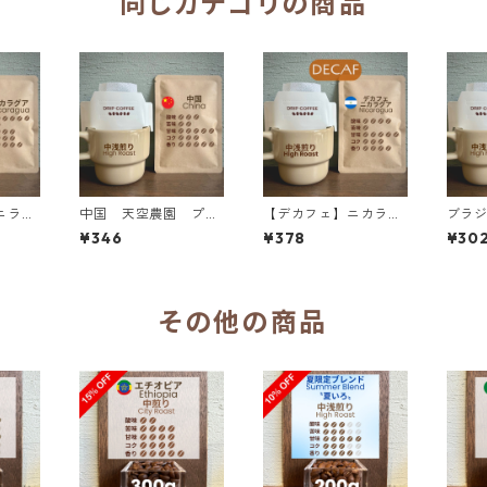
同じカテゴリの商品
ニラレ
中国 天空農園 プー
【デカフェ】ニカラグ
ブラジ
ンキー
アル・ピーチ Wファ
ア ゴールドマウンテ
リーナ
¥346
¥378
¥30
リップ
ーメンテーション ド
ン カーボニックマセ
ナップ
リップバッグ
レーション&ナチュラ
ップ
ル ドリップバッグ
その他の商品