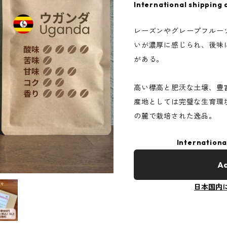
International shipping 
レーズンやグレープフルー
いが濃厚に感じられ、後味
がある。
高い標高と肥沃な土壌、豊
産地としては完璧な生育環
の麓で栽培された逸品。
Internationa
Ad
日本国内