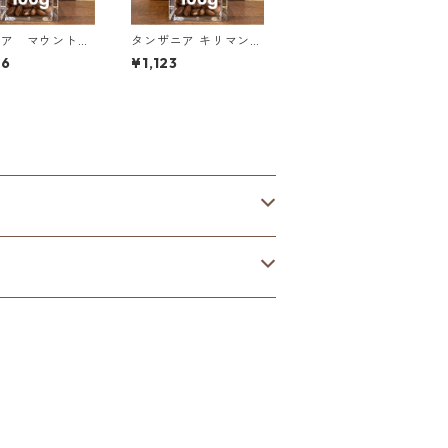
ビア マウント・
タンザニア キリマンジ
農園 AA+ スタ
ャロ KIBO AA ノーザ
66
¥1,123
＆マルセレサ 1
ン・モシ 100g