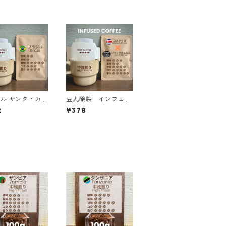
ル サンタ・カロ
豆丸醸製 インフュー
農園 SFFC パイ
ズドコーヒー <コス
2
¥378
ル・ハニー ドリ
タリカ×ジャックダニ
バッグ
エル> ドリップバッ
グ