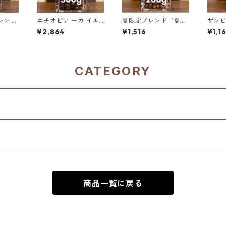
レンジ
エチオピア モカ イル
夏限定ブレンド〝夏い
ザン
１ ウォ
ガチェフェ G1 チェル
ろ〟 200g（100g単
スンズ
¥2,864
¥1,516
¥1,1
エロビ
チェレ ナチュラル 30
価の10％OFF）
ーマヤ
00g単
0g（100g単価の15%
00g
OFF）
CATEGORY
商品一覧に戻る