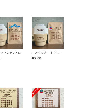
マウンテンNo.1
コスタリカ トレスリ
ンド ドリップバ
オス イエローハニ
0
¥270
ー ドリップバッグ