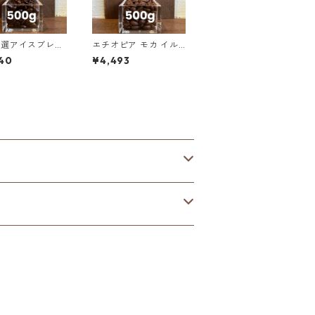
特選アイスブレン
エチオピア モカ イル
00g（100g単価
ガチェフェ G1 チェル
40
¥4,493
%OFF）
チェレ ナチュラル 50
0g（100g単価の20%
OFF）