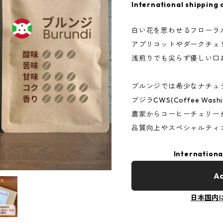
International shipping 
白い花を思わせるフローラ
アプリコットやダークチェ
浅煎りでも尖らず優しい口
ブルンジでは希少なナチュ
ブジラCWS(Coffee Wash
農家からコーヒーチェリー
品質向上やスペシャルティ
Internationa
Ad
日本国内