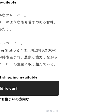
available
ルなフレーバー。
リーのような落ち着きのある甘味。
あたり。
ラルコーヒー。
ing Station)には、周辺約3,000の
が持ち込まれ、農家と協力しながら
コーヒーの生産に取り組んでいる。
l shipping available
d to cart
にお住まいの方向け
通報する