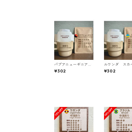
パプアニューギニア
ルワンダ スカ
コルブラン農園 アル
ル コプロカW
¥302
¥302
ーシャ100% エレガ
リップバッグ
ントフルーティ ドリ
ップバッグ