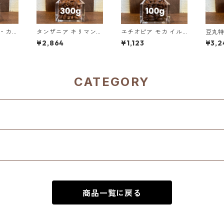
タ・カロ
タンザニア キリマンジ
エチオピア モカ イル
豆丸
C パイ
ャロ KIBO AA ノーザ
ガチェフェ G1 チェル
ド 5
¥2,864
¥1,123
¥3,2
 20
ン・モシ 300g（100
チェレ ナチュラル 10
の20
の10%
g単価の15%OFF）
0g
CATEGORY
商品一覧に戻る