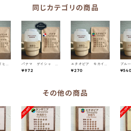
同じカテゴリの商品
イヒ
パナマ ゲイシャ ボ
エチオピア モカイル
ブルー
S ド
ケテ エル・パロマール
ガチェフェG1 ゲデ
ブレ
¥972
¥270
¥54
農園 ナチュラル ド
ブ ハロベリティ ド
ッグ
リップバッグ
リップバッグ
その他の商品